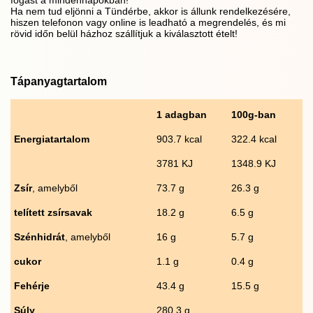
fogást a mindennapokban!
Ha nem tud eljönni a Tündérbe, akkor is állunk rendelkezésére,
hiszen telefonon vagy online is leadható a megrendelés, és mi
rövid időn belül házhoz szállítjuk a kiválasztott ételt!
Tápanyagtartalom
1 adagban
100g-ban
Energiatartalom
903.7 kcal
322.4 kcal
3781 KJ
1348.9 KJ
Zsír
, amelyből
73.7 g
26.3 g
telített zsírsavak
18.2 g
6.5 g
Szénhidrát
, amelyből
16 g
5.7 g
cukor
1.1 g
0.4 g
Fehérje
43.4 g
15.5 g
Súly
280.3 g