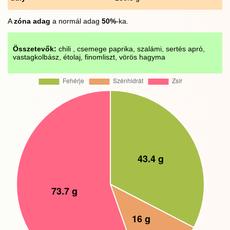
A
zóna adag
a normál adag
50%
-ka.
Összetevők:
chili , csemege paprika, szalámi, sertés apró,
vastagkolbász, étolaj, finomliszt, vörös hagyma