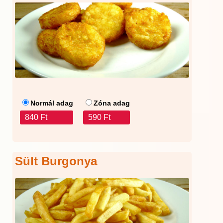
Normál adag
Zóna adag
840 Ft
590 Ft
Sült Burgonya