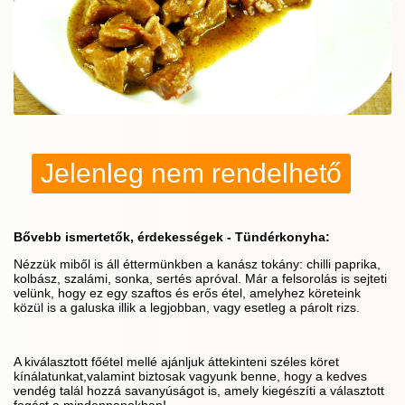
Jelenleg nem rendelhető
Bővebb ismertetők, érdekességek - Tündérkonyha:
Nézzük miből is áll éttermünkben a kanász tokány: chilli paprika,
kolbász, szalámi, sonka, sertés apróval. Már a felsorolás is sejteti
velünk, hogy ez egy szaftos és erős étel, amelyhez köreteink
közül is a galuska illik a legjobban, vagy esetleg a párolt rizs.
A kiválasztott főétel mellé ajánljuk áttekinteni széles köret
kínálatunkat,valamint biztosak vagyunk benne, hogy a kedves
vendég talál hozzá savanyúságot is, amely kiegészíti a választott