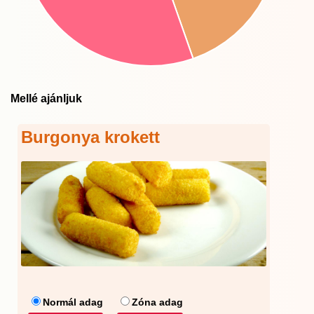
Mellé ajánljuk
Burgonya krokett
Normál adag
Zóna adag