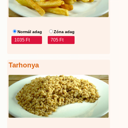
Normál adag
Zóna adag
1035 Ft
705 Ft
Tarhonya