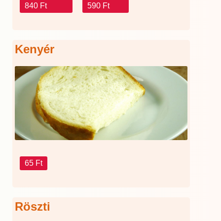
840 Ft
590 Ft
Kenyér
65 Ft
Röszti