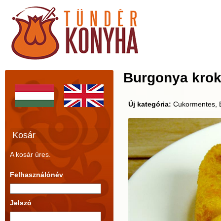
Burgonya krok
Új kategória:
Cukormentes, E
Kosár
A kosár üres.
Felhasználónév
Jelszó