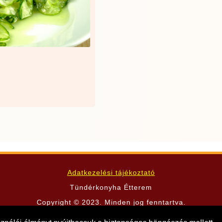
Adatkezelési tájékoztató
Tündérkonyha Étterem
Copyright © 2023. Minden jog fenntartva.
men László utca 11. -
+36 20 920 7000
- Nyitva minden nap: 