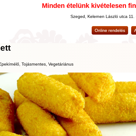
Minden ételünk kivételesen fi
Szeged, Kelemen László utca 11.
Online rendelés
ett
pekímélő, Tojásmentes, Vegetáriánus