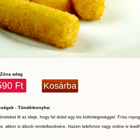
Zóna adag
590 Ft
sségek - Tündérkonyha:
teket itt az ideje, hogy fel dobd egy kis különlegeséggel. Friss ropo
, akkor is állunk rendelkezésére, hiszen telefonon vagy online is leadh