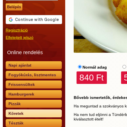
Belépés
Regisztráció
Elfelejtett jelszó
Online rendelés
Napi ajánlat
Normál adag
Fogyókúrás, lisztmentes
840 Ft
Frissensültek
Hamburgerek
Bővebb ismertetők, érdeke
Pizzák
Ha meguntad a szokványos köre
Köretek
Ha nem tud eljönni a Tündérbe
kiválasztott ételt!
Tészták