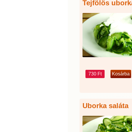
Tejfölös ubork
730 Ft
Uborka saláta