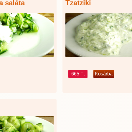
a saláta
Tzatziki
665 Ft