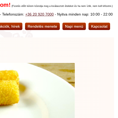
nom!
(Fizetés előtt kérem kóstolja meg a kiválasztott ételeket és ha nem ízlik, nem kell kifizetni.)
 - Telefonszám:
+36 20 920 7000
- Nyitva minden nap: 10:00 - 22:00
Akciók, hírek
Rendelés menete
Napi menü
Kapcsolat