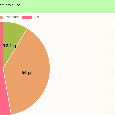
t, étolaj, só