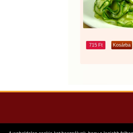
715 Ft
Szeged, Kele