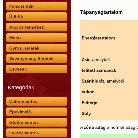
Palacsinták
Tápanyagtartalom
Üdítők
Akciós termékek
Menü
Energiatartalom
Gyros, saláták
Savanyúság, öntetek
Zsír
, amelyből
Levesek
telített zsírsavak
Szénhidrát
, amelyből
Kategóriák
cukor
Cukormentes
Fehérje
Epekímélő
Súly
Gluténmentes
A
zóna adag
a normál adag
Laktózmentes