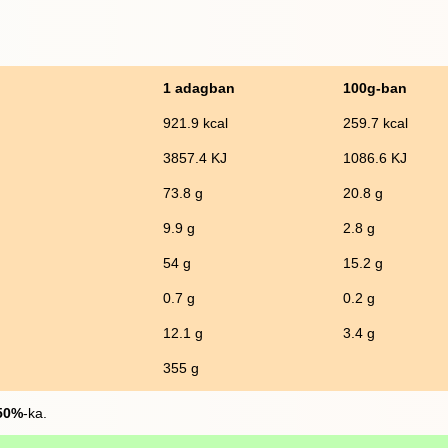
1 adagban
100g-ban
921.9 kcal
259.7 kcal
3857.4 KJ
1086.6 KJ
73.8 g
20.8 g
9.9 g
2.8 g
54 g
15.2 g
0.7 g
0.2 g
12.1 g
3.4 g
355 g
50%
-ka.