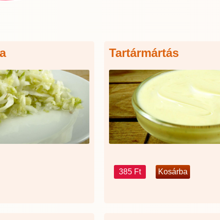
a
Tartármártás
385 Ft