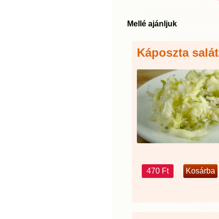
Mellé ajánljuk
Káposzta salát
470 Ft