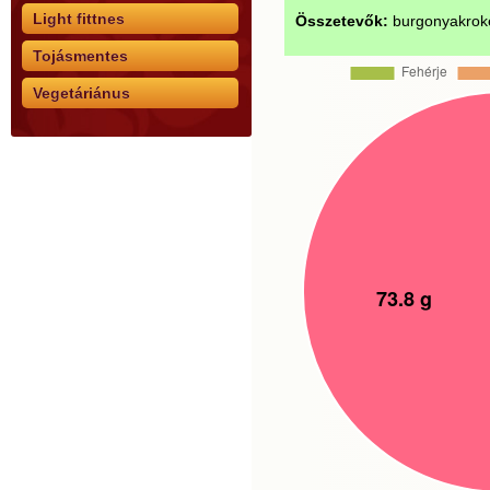
Light fittnes
Összetevők:
burgonyakroket
Tojásmentes
Vegetáriánus