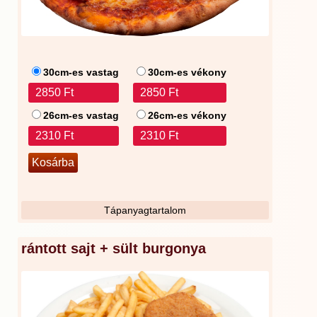
30cm-es vastag
30cm-es vékony
2850 Ft
2850 Ft
26cm-es vastag
26cm-es vékony
2310 Ft
2310 Ft
Tápanyagtartalom
rántott sajt + sült burgonya