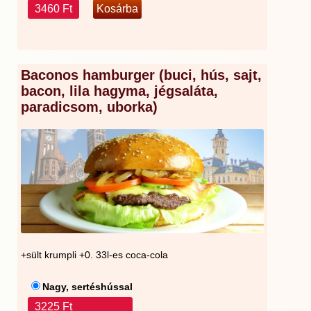
3460 Ft
Baconos hamburger (buci, hús, sajt,
bacon, lila hagyma, jégsaláta,
paradicsom, uborka)
+sült krumpli +0. 33l-es coca-cola
Nagy, sertéshússal
3225 Ft