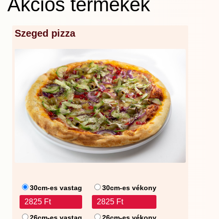
Akciós termékek
Szeged pizza
30cm-es vastag
30cm-es vékony
2825 Ft
2825 Ft
26cm-es vastag
26cm-es vékony