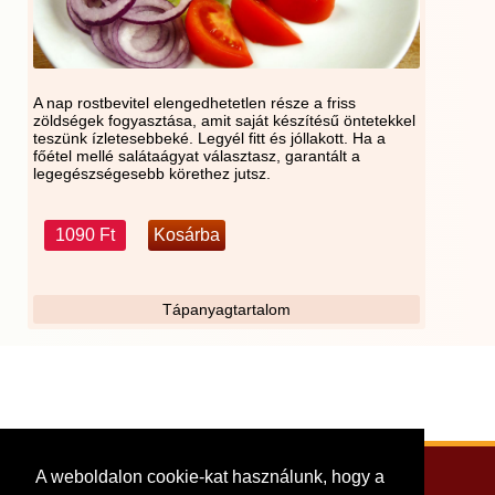
A nap rostbevitel elengedhetetlen része a friss
zöldségek fogyasztása, amit saját készítésű öntetekkel
teszünk ízletesebbeké. Legyél fitt és jóllakott. Ha a
főétel mellé salátaágyat választasz, garantált a
legegészségesebb körethez jutsz.
1090 Ft
Tápanyagtartalom
A weboldalon cookie-kat használunk, hogy a
Adatkezelési tájékoztató