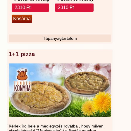
2310 Ft
2310 Ft
Tápanyagtartalom
1+1 pizza
Kérlek írd bele a megjegyzés rovatba , hogy milyen
pizzát kérsz! A "Megjegyzés"-t a fizetés gombra