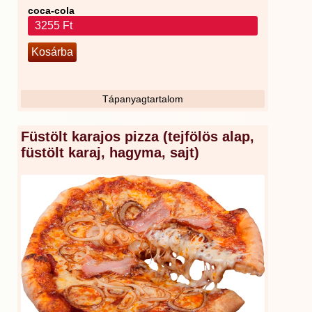
coca-cola
3255 Ft
Tápanyagtartalom
Füstölt karajos pizza (tejfölös alap,
füstölt karaj, hagyma, sajt)