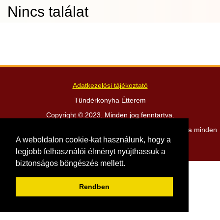
Nincs találat
Adatkezelési tájékoztató
Tündérkonyha Étterem
Copyright © 2023. Minden jog fenntartva.
Szeged, Kelemen László utca 11. -
+36 20 920 7000
- Nyitva minden
nap: 10:00 - 22:00
A weboldalon cookie-kat használunk, hogy a
Webmester, design:
https://visualstation.hu
legjobb felhasználói élményt nyújthassuk a
biztonságos böngészés mellett.
Rendben