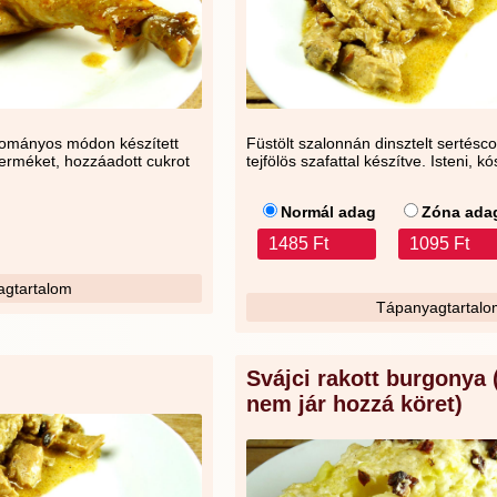
yományos módon készített
Füstölt szalonnán dinsztelt sertés
ejterméket, hozzáadott cukrot
tejfölös szafattal készítve. Isteni, k
Normál adag
Zóna ada
1485 Ft
1095 Ft
gtartalom
Tápanyagtartalo
Svájci rakott burgonya
nem jár hozzá köret)