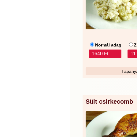
Normál adag
Z
1640 Ft
11
Tápanya
Sült csirkecomb