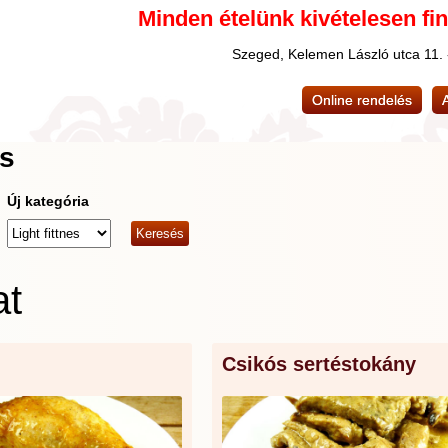
Minden ételünk kivételesen fi
Szeged, Kelemen László utca 11.
Online rendelés
és
Új kategória
at
Csikós sertéstokány