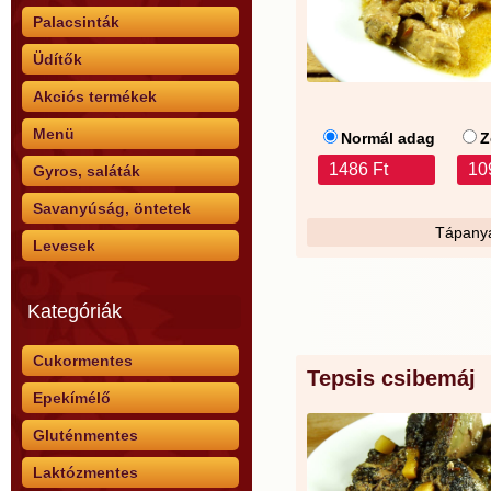
Palacsinták
Üdítők
Akciós termékek
Menü
Normál adag
Z
1486 Ft
10
Gyros, saláták
Savanyúság, öntetek
Tápanya
Levesek
Kategóriák
Cukormentes
Tepsis csibemáj
Epekímélő
Gluténmentes
Laktózmentes