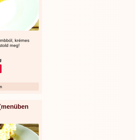
combból, krémes
óstold meg!
g
m
 (menüben