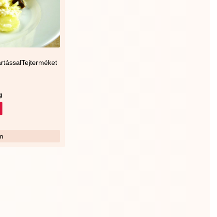
rtássalTejterméket
g
m