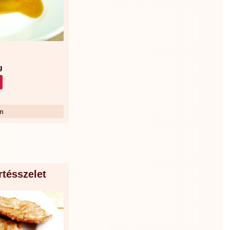
g
m
rtésszelet