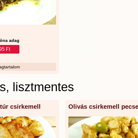
óna adag
95 Ft
gtartalom
, lisztmentes
túr csirkemell
Olivás csirkemell pecs