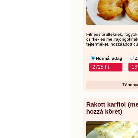
Fitness őrülteknek, fogyó
csirke- és mellrajongóknak. 
tejterméket, hozzáadott c
Normál adag
Z
2725 Ft
13
Tápanya
Rakott karfiol (
hozzá köret)