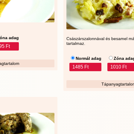
óna adag
Császárszalonnával és besamel má
tartalmaz.
95 Ft
Normál adag
Zóna ada
gtartalom
1485 Ft
1010 Ft
Tápanyagtartalo