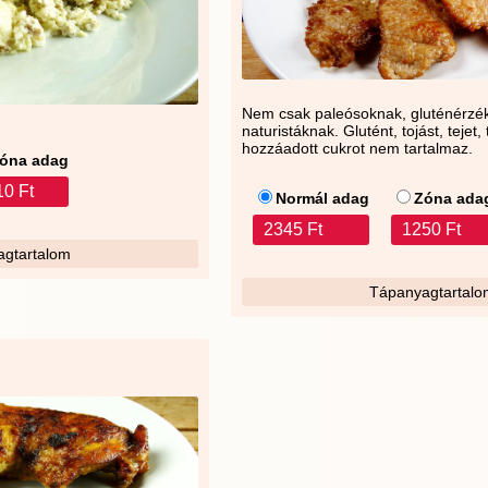
Nem csak paleósoknak, gluténérzé
naturistáknak. Glutént, tojást, tejet,
hozzáadott cukrot nem tartalmaz.
óna adag
10 Ft
Normál adag
Zóna ada
2345 Ft
1250 Ft
gtartalom
Tápanyagtartalo