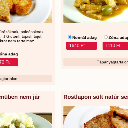
kúrázóknak, paleósoknak,
:) Glutént, tojást, tejet,
Normál adag
Zóna ada
ukrot nem tartalmaz.
1640 Ft
1110 Ft
óna adag
70 Ft
Tápanyagtartalo
gtartalom
menüben nem jár
Rostlapon sült natúr se