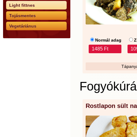
Light fittnes
Tojásmentes
Vegetáriánus
Normál adag
Z
1485 Ft
10
Tápanya
Fogyókúrás
Rostlapon sült na