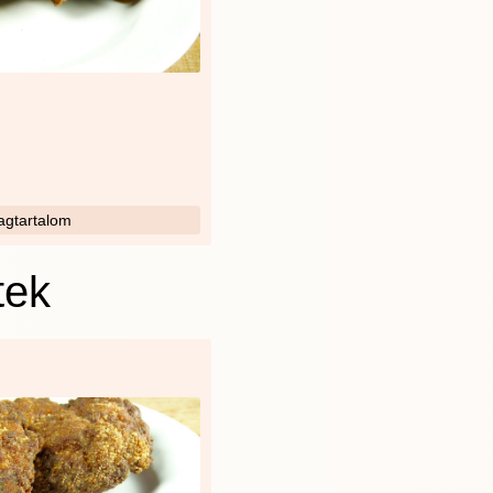
gtartalom
tek