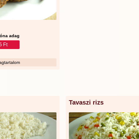
óna adag
5 Ft
gtartalom
Tavaszi rizs