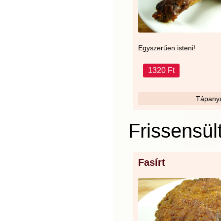
Egyszerűen isteni!
1320 Ft
Tápanya
Frissensül
Fasírt