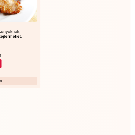
kenyeknek,
 tejterméket,
g
m