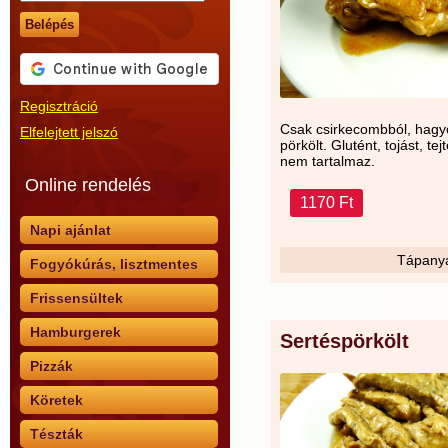
Belépés
Regisztráció
Csak csirkecombból, hag
Elfelejtett jelszó
pörkölt. Glutént, tojást, t
nem tartalmaz.
Online rendelés
1170 Ft
Napi ajánlat
Tápanya
Fogyókúrás, lisztmentes
Frissensültek
Hamburgerek
Sertéspörkölt
Pizzák
Köretek
Tészták