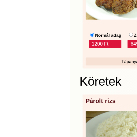
Normál adag
Z
1200 Ft
64
Tápanya
Köretek
Párolt rizs