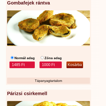
Gombafejek rántva
Normál adag
Zóna adag
1485 Ft
1000 Ft
Tápanyagtartalom
Párizsi csirkemell