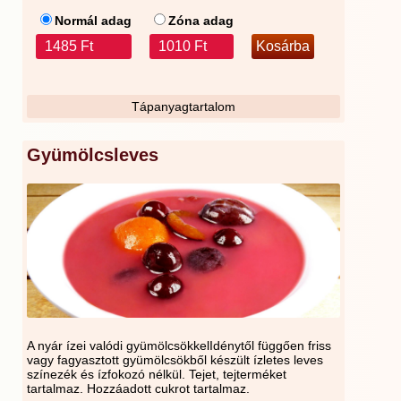
Normál adag
Zóna adag
1485 Ft
1010 Ft
Tápanyagtartalom
Gyümölcsleves
A nyár ízei valódi gyümölcsökkelIdénytől függően friss
vagy fagyasztott gyümölcsökből készült ízletes leves
színezék és ízfokozó nélkül. Tejet, tejterméket
tartalmaz. Hozzáadott cukrot tartalmaz.