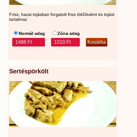
Friss, hazai tojásban forgatott friss tökGlutént és tojást
tartalmaz
Normál adag
Zóna adag
1486 Ft
1010 Ft
Sertéspörkölt