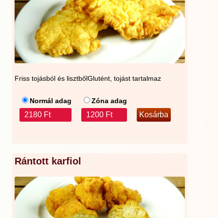
Friss tojásból és lisztbőlGlutént, tojást tartalmaz
Normál adag
Zóna adag
2180 Ft
1200 Ft
Rántott karfiol