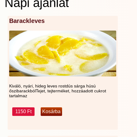
Napi ajánlat
Barackleves
Kiváló, nyári, hideg leves rostdús sárga húsú
őszibarackbólTejet, tejterméket, hozzáadott cukrot
tartalmaz
1150 Ft