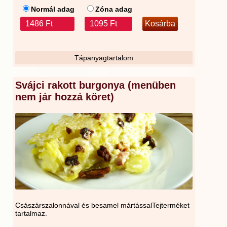
Normál adag
Zóna adag
1486 Ft
1095 Ft
Tápanyagtartalom
Svájci rakott burgonya (menüben
nem jár hozzá köret)
Császárszalonnával és besamel mártássalTejterméket
tartalmaz.