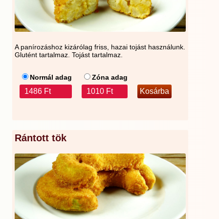
A panírozáshoz kizárólag friss, hazai tojást használunk.
Glutént tartalmaz. Tojást tartalmaz.
Normál adag
Zóna adag
1486 Ft
1010 Ft
Rántott tök