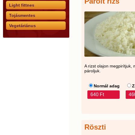
Párolt rizs
Light fittnes
Tojásmentes
Vegetáriánus
A rizst olajon megpirítjuk
pároljuk.
Normál adag
Z
640 Ft
46
Röszti