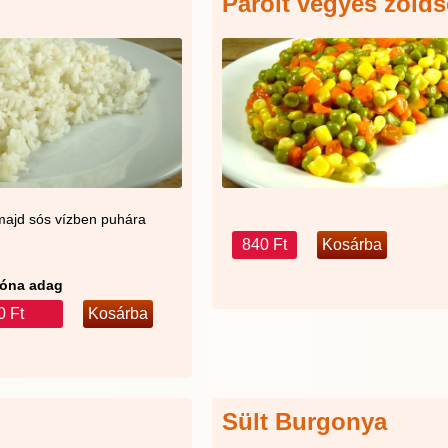
Párolt vegyes zöld
, majd sós vízben puhára
840 Ft
óna adag
0 Ft
Sült Burgonya