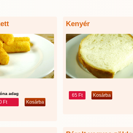
ett
Kenyér
óna adag
65 Ft
0 Ft