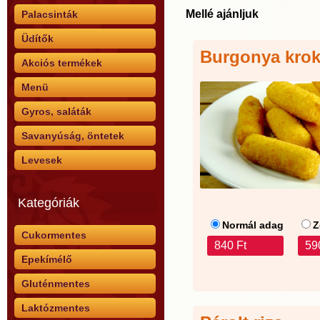
Mellé ajánljuk
Palacsinták
Üdítők
Burgonya krok
Akciós termékek
Menü
Gyros, saláták
Savanyúság, öntetek
Levesek
Kategóriák
Normál adag
Z
Cukormentes
840 Ft
59
Epekímélő
Gluténmentes
Laktózmentes