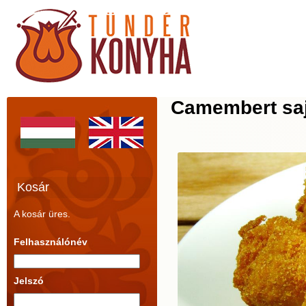
Camembert saj
Kosár
A kosár üres.
Felhasználónév
Jelszó