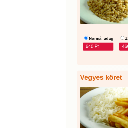
Normál adag
Z
640 Ft
46
Vegyes köret