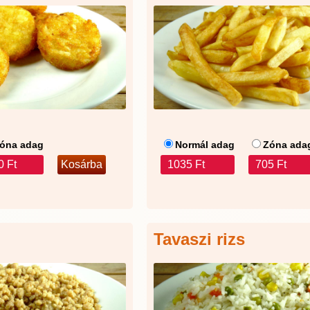
óna adag
Normál adag
Zóna ada
0 Ft
1035 Ft
705 Ft
Tavaszi rizs