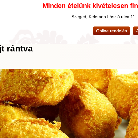
Minden ételünk kivételesen fi
Szeged, Kelemen László utca 11.
Online rendelés
t rántva