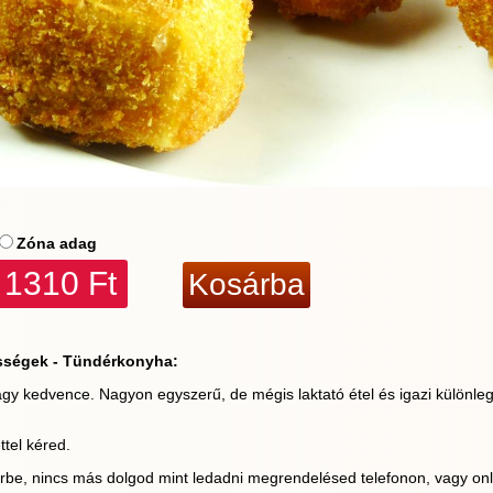
Zóna adag
1310 Ft
sségek - Tündérkonyha:
gy kedvence. Nagyon egyszerű, de mégis laktató étel és igazi különleg
tel kéred.
érbe, nincs más dolgod mint ledadni megrendelésed telefonon, vagy onl