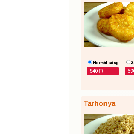
Normál adag
Z
840 Ft
59
Tarhonya