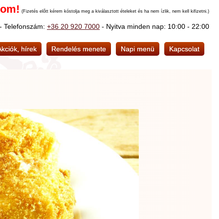
nom!
(Fizetés előtt kérem kóstolja meg a kiválasztott ételeket és ha nem ízlik, nem kell kifizetni.)
 - Telefonszám:
+36 20 920 7000
- Nyitva minden nap: 10:00 - 22:00
Akciók, hírek
Rendelés menete
Napi menü
Kapcsolat