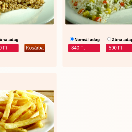
óna adag
Normál adag
Zóna ada
0 Ft
840 Ft
590 Ft