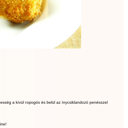
esség a kívül ropogós és belül az ínycsiklandozó penésszel
ine!