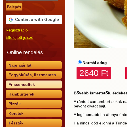
Belépés
Regisztráció
Elfelejtett jelszó
Online rendelés
Normál adag
Napi ajánlat
2640 Ft
Fogyókúrás, lisztmentes
Frissensültek
Bővebb ismertetők, érdeke
Hamburgerek
A rántott camambert sokak na
Pizzák
bevont olvadt sajt.
Köretek
A legfinomabb ha áfonya öntet
Ha nincs időd eljönni a Tünd
Tészták