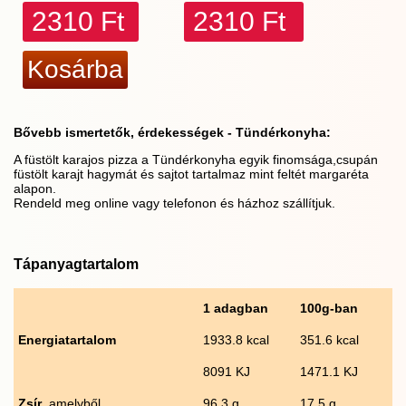
2310 Ft
2310 Ft
Bővebb ismertetők, érdekességek - Tündérkonyha:
A füstölt karajos pizza a Tündérkonyha egyik finomsága,csupán
füstölt karajt hagymát és sajtot tartalmaz mint feltét margaréta
alapon.
Rendeld meg online vagy telefonon és házhoz szállítjuk.
Tápanyagtartalom
1 adagban
100g-ban
Energiatartalom
1933.8 kcal
351.6 kcal
8091 KJ
1471.1 KJ
Zsír
, amelyből
96.3 g
17.5 g