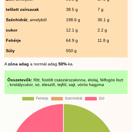
telített zsírsavak
38.5 g
7 g
Szénhidrát
, amelyből
198.6 g
36.1 g
cukor
12.1 g
2.2 g
Fehérje
64.9 g
11.8 g
Súly
550 g
A
zóna adag
a normál adag
50%
-ka.
Összetevők:
fõtt, füstölt császárszalonna, étolaj, félfogós liszt
, kristálycukor, só, élesztõ, tejföl, sajt, vörös hagyma