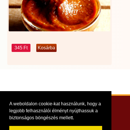
345 Ft
A weboldalon cookie-kat használunk, hogy a
Adatkezelési tájékoztató
legjobb felhasználói élményt nyújthassuk a
Tündérkonyha Étterem
biztonságos böngészés mellett.
Copyright © 2023. Minden jog fenntartva.