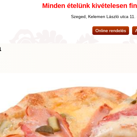
Minden ételünk kivételesen fi
Szeged, Kelemen László utca 11.
Online rendelés
a