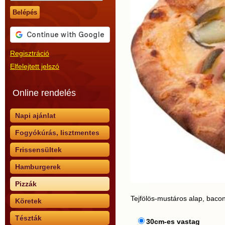
Belépés
Regisztráció
Elfelejtett jelszó
Online rendelés
Napi ajánlat
Fogyókúrás, lisztmentes
Frissensültek
Hamburgerek
Pizzák
Tejfölös-mustáros alap, bacon
Köretek
Tészták
30cm-es vastag