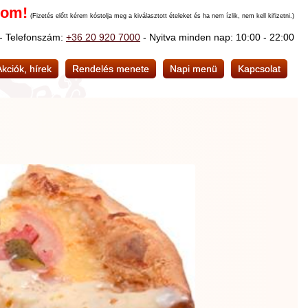
nom!
(Fizetés előtt kérem kóstolja meg a kiválasztott ételeket és ha nem ízlik, nem kell kifizetni.)
 - Telefonszám:
+36 20 920 7000
- Nyitva minden nap: 10:00 - 22:00
Akciók, hírek
Rendelés menete
Napi menü
Kapcsolat