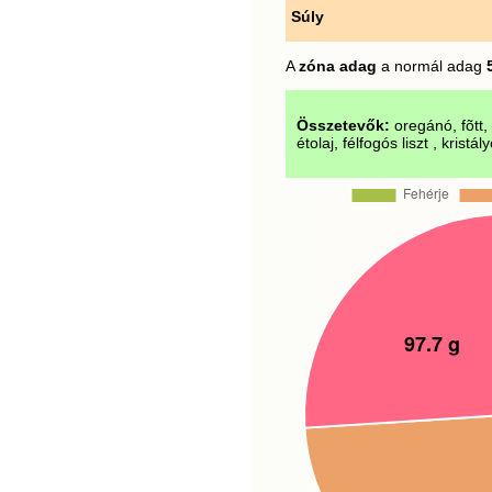
Súly
A
zóna adag
a normál adag
Összetevők:
oregánó, fõtt,
étolaj, félfogós liszt , kristál