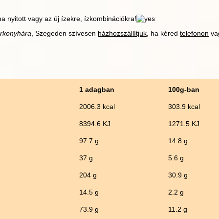
 nyitott vagy az új ízekre, ízkombinációkra!
rkonyhára
, Szegeden szívesen
házhozszállítjuk
, ha kéred
telefonon
va
1 adagban
100g-ban
2006.3 kcal
303.9 kcal
8394.6 KJ
1271.5 KJ
97.7 g
14.8 g
37 g
5.6 g
204 g
30.9 g
14.5 g
2.2 g
73.9 g
11.2 g