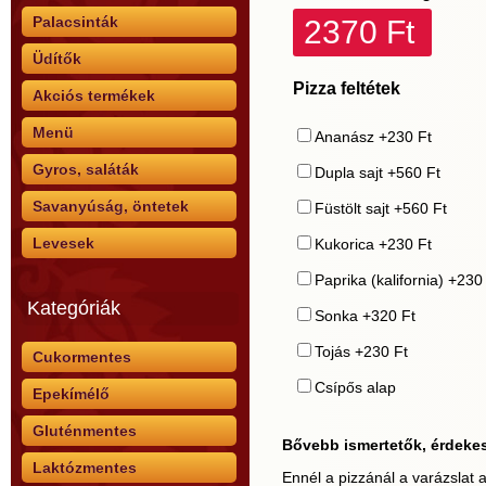
Palacsinták
2370 Ft
Üdítők
Pizza feltétek
Akciós termékek
Menü
Ananász +230 Ft
Gyros, saláták
Dupla sajt +560 Ft
Savanyúság, öntetek
Füstölt sajt +560 Ft
Levesek
Kukorica +230 Ft
Paprika (kalifornia) +230
Kategóriák
Sonka +320 Ft
Tojás +230 Ft
Cukormentes
Csípős alap
Epekímélő
Gluténmentes
Bővebb ismertetők, érdeke
Laktózmentes
Ennél a pizzánál a varázslat 