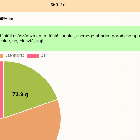
660.2 g
50%
-ka.
 füstölt császárszalonna, füstölt sonka, csemege uborka, paradicsompü
ycukor, só, élesztõ, sajt