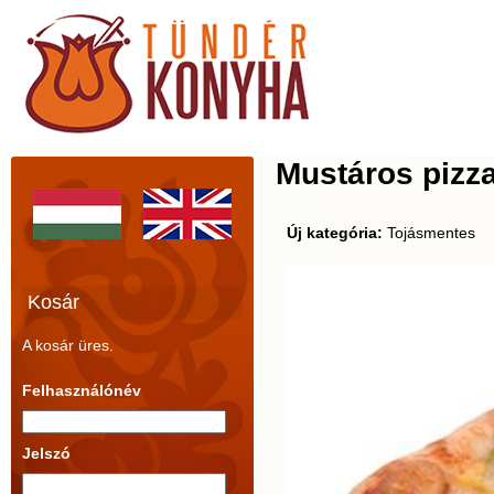
Mustáros pizz
Új kategória:
Tojásmentes
Kosár
A kosár üres.
Felhasználónév
Jelszó