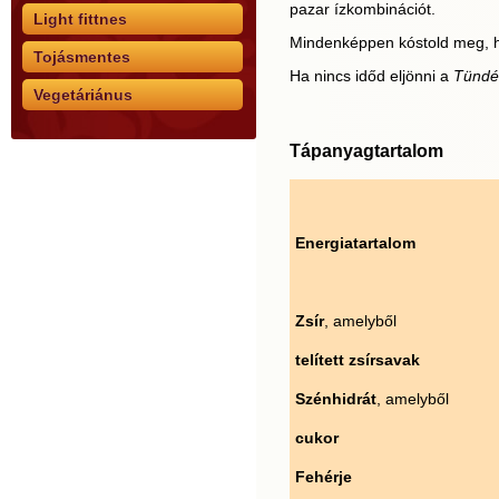
pazar ízkombinációt.
Light fittnes
Mindenképpen kóstold meg, ha
Tojásmentes
Ha nincs időd eljönni a
Tündé
Vegetáriánus
Tápanyagtartalom
Energiatartalom
Zsír
, amelyből
telített zsírsavak
Szénhidrát
, amelyből
cukor
Fehérje