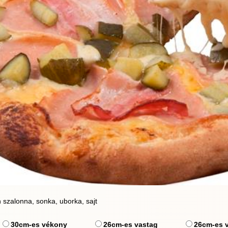
 szalonna, sonka, uborka, sajt
30cm-es vékony
26cm-es vastag
26cm-es 