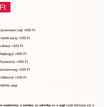
Ft
Camembert sajt +560 Ft
Füstölt karaj +230 Ft
Kolbász +320 Ft
Olajbogyó +450 Ft
Pizzaszósz +345 Ft
Szezámmag +230 Ft
Zöldborsó +230 Ft
Tejfölös alap
n szalonna
, a
sonka
, az
uborka
és a
sajt
csak fokozza ezt a