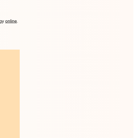
gy
online
.