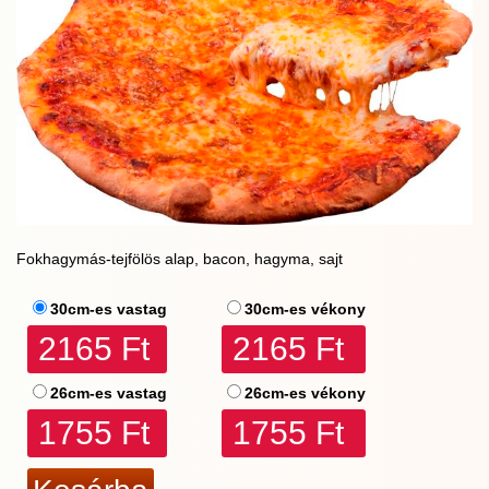
Fokhagymás-tejfölös alap, bacon, hagyma, sajt
30cm-es vastag
30cm-es vékony
2165 Ft
2165 Ft
26cm-es vastag
26cm-es vékony
1755 Ft
1755 Ft