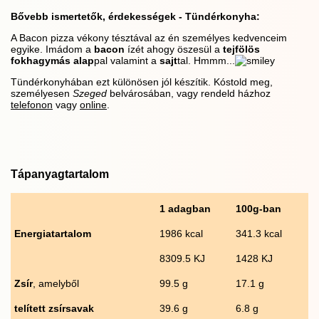
Bővebb ismertetők, érdekességek - Tündérkonyha:
A Bacon pizza vékony tésztával az én személyes kedvenceim
egyike. Imádom a
bacon
ízét ahogy öszesül a
tejfölös
fokhagymás alap
pal valamint a
sajt
tal. Hmmm...
Tündérkonyhában ezt különösen jól készítik. Kóstold meg,
személyesen
Szeged
belvárosában, vagy rendeld házhoz
telefonon
vagy
online
.
Tápanyagtartalom
1 adagban
100g-ban
Energiatartalom
1986 kcal
341.3 kcal
8309.5 KJ
1428 KJ
Zsír
, amelyből
99.5 g
17.1 g
telített zsírsavak
39.6 g
6.8 g