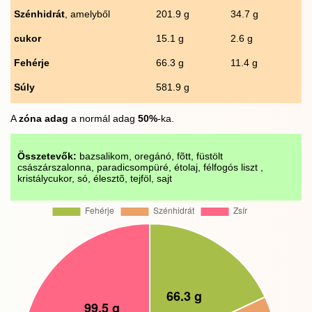
Szénhidrát
, amelyből
201.9 g
34.7 g
cukor
15.1 g
2.6 g
Fehérje
66.3 g
11.4 g
Súly
581.9 g
A
zóna adag
a normál adag
50%
-ka.
Összetevők:
bazsalikom, oregánó, fõtt, füstölt
császárszalonna, paradicsompüré, étolaj, félfogós liszt ,
kristálycukor, só, élesztõ, tejföl, sajt