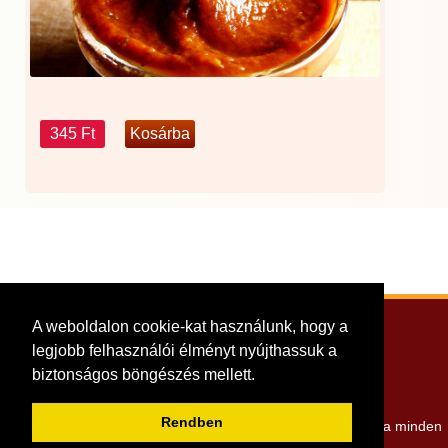
345 Ft
A weboldalon cookie-kat használunk, hogy a
Adatkezelési tájékoztató
legjobb felhasználói élményt nyújthassuk a
Tündérkonyha Étterem
biztonságos böngészés mellett.
Copyright © 2023. Minden jog fenntartva.
Rendben
Szeged, Kelemen László utca 11. -
+36 20 920 7000
- Nyitva minden
nap: 10:00 - 22:00