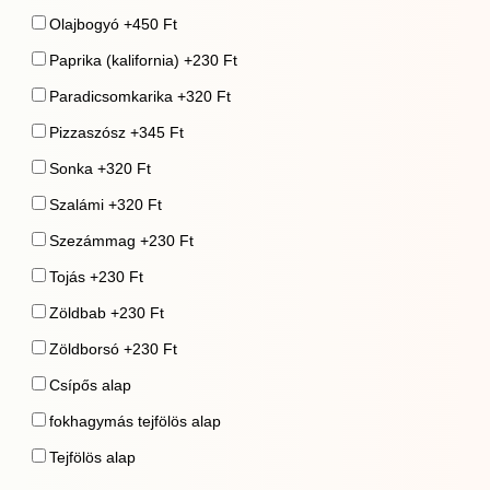
Olajbogyó +450 Ft
Paprika (kalifornia) +230 Ft
Paradicsomkarika +320 Ft
Pizzaszósz +345 Ft
Sonka +320 Ft
Szalámi +320 Ft
Szezámmag +230 Ft
Tojás +230 Ft
Zöldbab +230 Ft
Zöldborsó +230 Ft
Csípős alap
fokhagymás tejfölös alap
Tejfölös alap