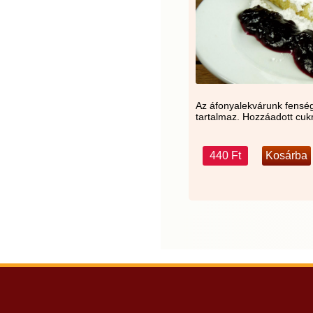
Az áfonyalekvárunk fensége
tartalmaz. Hozzáadott cukr
440 Ft