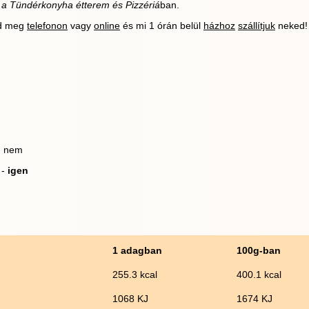
 a Tündérkonyha étterem és Pizzériá
ban.
ld meg
telefonon
vagy
online
és mi 1 órán belül
házhoz
szállítjuk
neked!
 - nem
 -
igen
1 adagban
100g-ban
255.3 kcal
400.1 kcal
1068 KJ
1674 KJ