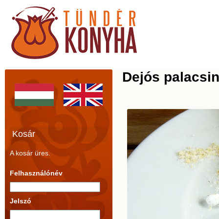
Dejós palacsin
Kosár
A kosár üres.
Felhasználónév
Jelszó