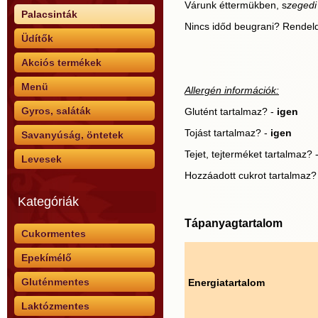
Várunk éttermükben, s
zegedi
Palacsinták
Nincs időd beugrani? Rende
Üdítők
Akciós termékek
Menü
Allergén információk:
Gyros, saláták
Glutént tartalmaz? -
igen
Tojást tartalmaz? -
igen
Savanyúság, öntetek
Tejet, tejterméket tartalmaz?
Levesek
Hozzáadott cukrot tartalmaz?
Kategóriák
Tápanyagtartalom
Cukormentes
Epekímélő
Gluténmentes
Energiatartalom
Laktózmentes