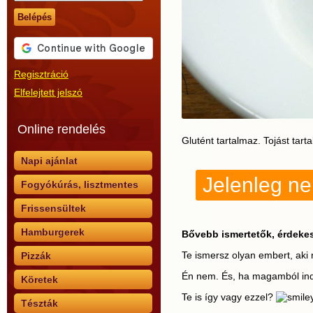
Belépés
Regisztráció
Elfelejtett jelszó
Online rendelés
Glutént tartalmaz. Tojást tart
Napi ajánlat
Jelenleg n
Fogyókúrás, lisztmentes
Frissensültek
Hamburgerek
Bővebb ismertetők, érdeke
Te ismersz olyan embert, aki 
Pizzák
Én nem. És, ha magamból ind
Köretek
Te is így vagy ezzel?
Tészták