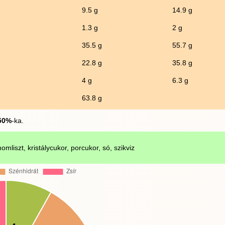
9.5 g
14.9 g
1.3 g
2 g
35.5 g
55.7 g
22.8 g
35.8 g
4 g
6.3 g
63.8 g
50%
-ka.
inomliszt, kristálycukor, porcukor, só, szikviz