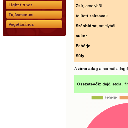
Light fittnes
Zsír
, amelyből
Tojásmentes
telített zsírsavak
Vegetáriánus
Szénhidrát
, amelyből
cukor
Fehérje
Súly
A
zóna adag
a normál adag
Összetevők:
dejó, étolaj, f