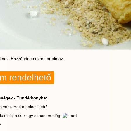
almaz. Hozzáadott cukrot tartalmaz.
em rendelhető
sségek - Tündérkonyha:
nem szereti a palacsintát?
ulok ki, akkor egy sohasem elég.