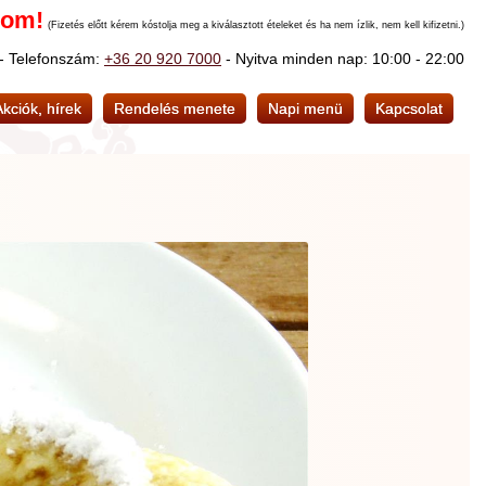
nom!
(Fizetés előtt kérem kóstolja meg a kiválasztott ételeket és ha nem ízlik, nem kell kifizetni.)
 - Telefonszám:
+36 20 920 7000
- Nyitva minden nap: 10:00 - 22:00
Akciók, hírek
Rendelés menete
Napi menü
Kapcsolat