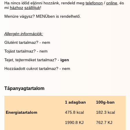
Ha nincs időd eljönni hozzánk, rendeld meg
telefonon
/
online
, és
mi
házhoz
szállítjuk
!
Menüre vágysz? MENÜben is rendelhető.
Allergén információk:
Glutént tartalmaz? - nem
Tojást tartalmaz? - nem
Tejet, tejterméket tartalmaz? -
igen
Hozzáadott cukrot tartalmaz? - nem
Tápanyagtartalom
1 adagban
100g-ban
Energiatartalom
475.8 kcal
182.3 kcal
1990.8 KJ
762.7 KJ