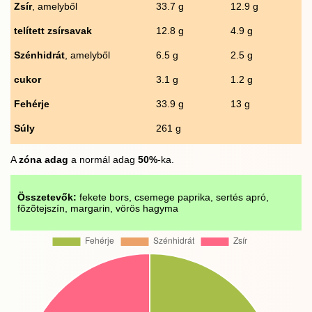
Zsír
, amelyből
33.7 g
12.9 g
telített zsírsavak
12.8 g
4.9 g
Szénhidrát
, amelyből
6.5 g
2.5 g
cukor
3.1 g
1.2 g
Fehérje
33.9 g
13 g
Súly
261 g
A
zóna adag
a normál adag
50%
-ka.
Összetevők:
fekete bors, csemege paprika, sertés apró,
fõzõtejszín, margarin, vörös hagyma