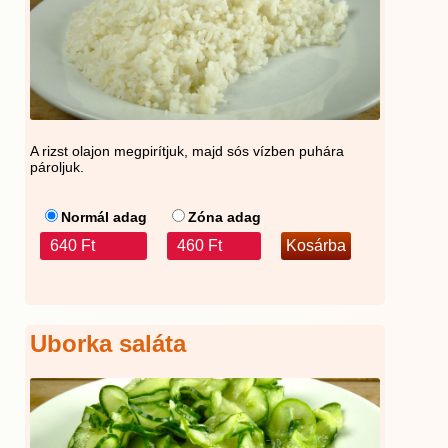
A rizst olajon megpirítjuk, majd sós vízben puhára
pároljuk.
Normál adag
Zóna adag
640 Ft
460 Ft
Uborka saláta