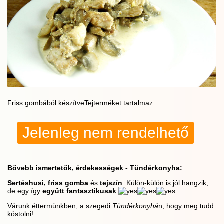
Friss gombából készítveTejterméket tartalmaz.
Jelenleg nem rendelhető
Bővebb ismertetők, érdekességek - Tündérkonyha:
Sertéshusi, friss gomba
és
tejszín
. Külön-külön is jól hangzik,
de egy így
együtt fantasztikusak
.
Várunk éttermünkben, a szegedi
Tündérkonyhá
n, hogy meg tudd
kóstolni!