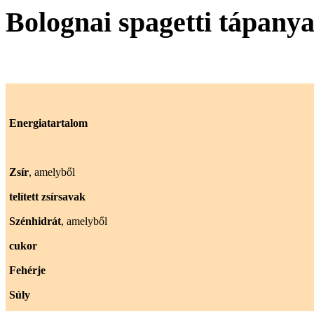
Bolognai spagetti tápany
Energiatartalom
Zsír
, amelyből
telített zsírsavak
Szénhidrát
, amelyből
cukor
Fehérje
Súly