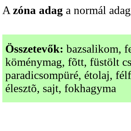
A
zóna adag
a normál ada
Összetevők:
bazsalikom, fe
köménymag, fõtt, füstölt cs
paradicsompüré, étolaj, félf
élesztõ, sajt, fokhagyma