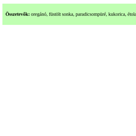
Összetevők:
oregánó, füstölt sonka, paradicsompüré, kukorica, étolaj, 