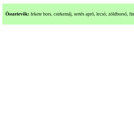
Összetevők:
fekete bors, csirkemáj, sertés apró, lecsó, zöldborsó, 