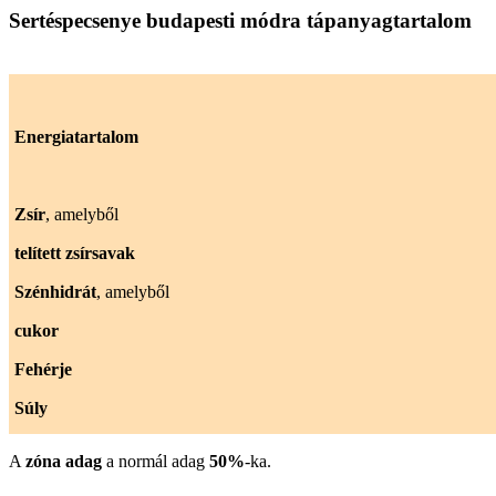
Sertéspecsenye budapesti módra tápanyagtartalom
Energiatartalom
Zsír
, amelyből
telített zsírsavak
Szénhidrát
, amelyből
cukor
Fehérje
Súly
A
zóna adag
a normál adag
50%
-ka.